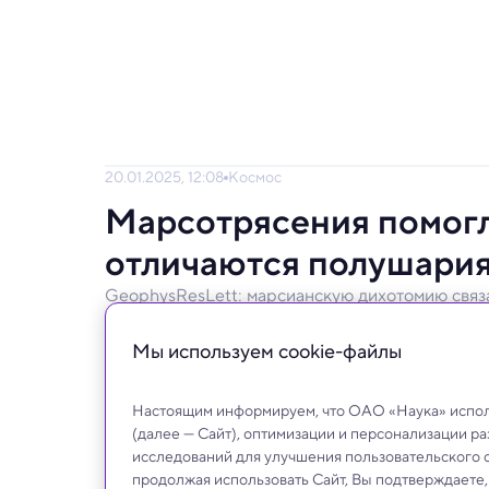
20.01.2025, 12:08
Космос
Марсотрясения помогли
отличаются полушария
GeophysResLett: марсианскую дихотомию связ
Марсианской дихотомии, занимавшей учены
Мы используем сookie-файлы
Настоящим информируем, что ОАО «Наука» исполь
(далее — Сайт), оптимизации и персонализации р
исследований для улучшения пользовательского 
продолжая использовать Сайт, Вы подтверждаете