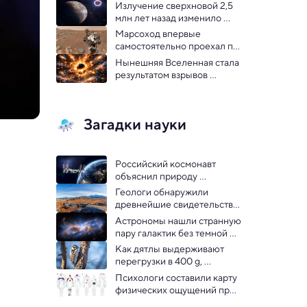
длиной более 200 000 
Излучение сверхновой 2,5 
световых лет
млн лет назад изменило 
эволюцию вирусов на 
Марсоход впервые 
Земле
самостоятельно проехал по 
Марсу с помощью ИИ: 
Нынешняя Вселенная стала 
видео
результатом взрывов 
первичных черных дыр — 
гипотеза
Загадки науки
Российский космонавт 
объяснил природу 
запечатленных им НЛО
Геологи обнаружили 
древнейшие свидетельства 
существования магнитного 
Астрономы нашли странную 
поля Земли
пару галактик без темной 
материи
Как дятлы выдерживают 
перегрузки в 400 g, 
выяснили биологи
Психологи составили карту 
физических ощущений при 
галлюцинациях