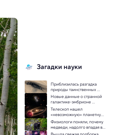
Загадки науки
Приблизилась разгадка 
природы таинственных 
полос на склонах гор Марса
Новые данные о странной 
галактике-эмбрионе 
помогут понять начало 
Телескоп нашел 
Вселенной
«невозможную» планетную 
систему
Физиологи поняли, почему 
медведи, надолго впадая в 
спячку, остаются здоровыми
Вышла свежая подборка 