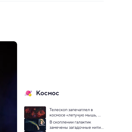
Космос
Телескоп запечатлел в 
космосе «летучую мышь, 
расправившую крылья» — 
В скоплении галактик 
видео
замечены загадочные нити 