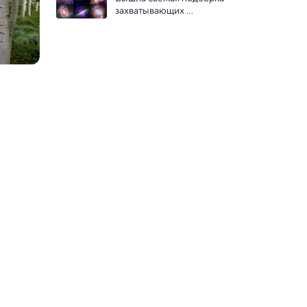
захватывающих 
космических фото с 
телескопа «Чандра»