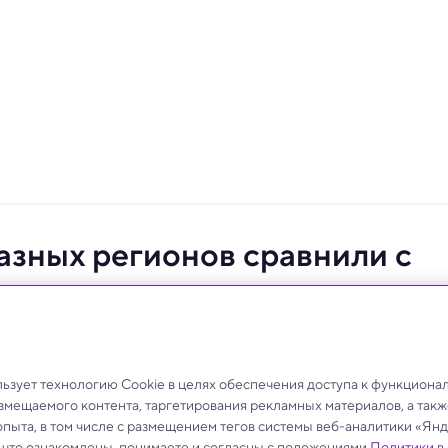
азных регионов сравнили с
х стран
нации, а экономические проблемы последних лет —
зует технологию Cookie в целях обеспечения доступа к функциона
азмещаемого контента, таргетирования рекламных материалов, а такж
опыта, в том числе с размещением тегов системы веб-аналитики «Я
, что ознакомлены, понимаете и согласны с положениями
Политики в