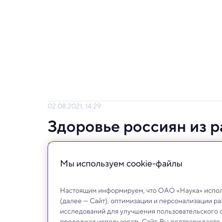
02.08.2021, 14:29
Здоровье россиян из р
показателями соседни
Мы используем сookie-файлы
Кризис 90-х сильно ударил по здоровью 
почти нет.
Настоящим информируем, что ОАО «Наука» исполь
(далее — Сайт), оптимизации и персонализации р
исследований для улучшения пользовательского 
продолжая использовать Сайт, Вы подтверждаете