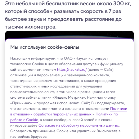
Это небольшой беспилотник весом около 300 кг,
который способен развивать скорость в 7 раз
быстрее звука и преодолевать расстояние до
тысячи километров.
Мы используем сookie-файлы
Настоящим информируем, что ОАО «Наука» использует
технологию Cookie в целях обеспечения доступа к функционалу
сайта с доменным именем
https://naukatv.ru/
(далее — Сайт),
оптимизации и персонализации размещаемого контента,
таргетирования рекламных материалов, а также проведения
статистических и иных исследований для улучшения
пользовательского опыта, в том числе с размещением тегов
системы веб-аналитики «Яндекс Метрика». Нажимая кнопку
«Принимаю» и продолжая использовать Сайт, Вы подтверждаете,
Hypersonix Launch Systems
что ознакомлены, понимаете и согласны с положениями
Политики
в отношении обработки персональных данных
и
Политики по
работе с Cookie
, а также свободно, своей волей и в своем
интересе даёте
Согласие на обработку персональных данных
.
Определить применимые Cookie или удалить их Вы сможете в
Реклама
настройках браузера.