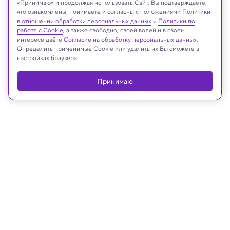
«Принимаю» и продолжая использовать Сайт, Вы подтверждаете,
Реклама
что ознакомлены, понимаете и согласны с положениями
Политики
в отношении обработки персональных данных
и
Политики по
работе с Cookie
, а также свободно, своей волей и в своем
интересе даёте
Согласие на обработку персональных данных
.
Определить применимые Cookie или удалить их Вы сможете в
настройках браузера.
Принимаю
11.11.2025, 14:40
Космос
Найден метеорит, чей полет был
виден в Москве 27 октября
Ученые уже приблизительно классифицировали,
к какому типу относится «небесный» камень.