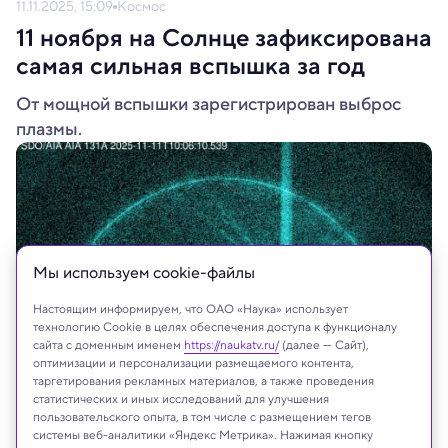
11.11.2025, 15:09
Космос
11 ноября на Солнце зафиксирована
самая сильная вспышка за год
От мощной вспышки зарегистрирован выброс
плазмы.
Мы используем сookie-файлы
Настоящим информируем, что ОАО «Наука» использует
технологию Cookie в целях обеспечения доступа к функционалу
сайта с доменным именем
https://naukatv.ru/
(далее — Сайт),
оптимизации и персонализации размещаемого контента,
таргетирования рекламных материалов, а также проведения
статистических и иных исследований для улучшения
пользовательского опыта, в том числе с размещением тегов
системы веб-аналитики «Яндекс Метрика». Нажимая кнопку