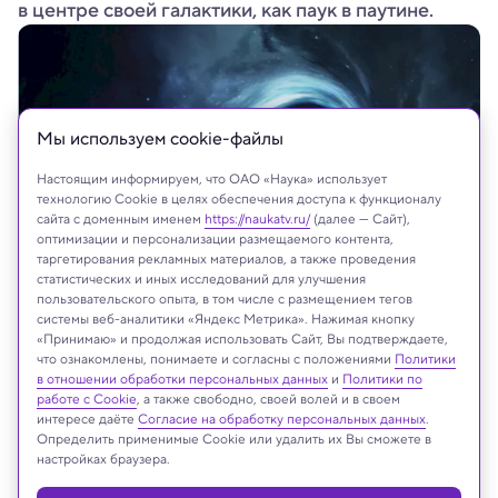
в центре своей галактики, как паук в паутине.
Мы используем сookie-файлы
Настоящим информируем, что ОАО «Наука» использует
технологию Cookie в целях обеспечения доступа к функционалу
сайта с доменным именем
https://naukatv.ru/
(далее — Сайт),
оптимизации и персонализации размещаемого контента,
таргетирования рекламных материалов, а также проведения
статистических и иных исследований для улучшения
пользовательского опыта, в том числе с размещением тегов
системы веб-аналитики «Яндекс Метрика». Нажимая кнопку
«Принимаю» и продолжая использовать Сайт, Вы подтверждаете,
что ознакомлены, понимаете и согласны с положениями
Политики
На сайте могут быть использованы материалы
в отношении обработки персональных данных
и
Политики по
интернет-ресурсов Facebook и Instagram,
работе с Cookie
, а также свободно, своей волей и в своем
владельцем которых является компания Meta
интересе даёте
Согласие на обработку персональных данных
.
Определить применимые Cookie или удалить их Вы сможете в
Platforms Inc., запрещённая на территории
настройках браузера.
Российской Федерации