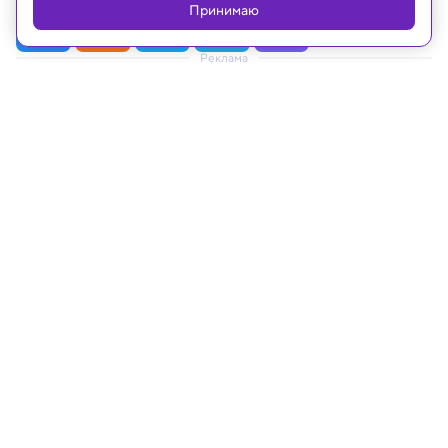
Принимаю
Реклама
20.01.2021, 14:28
Космос
Человек, который поставил
планеты на место
Кто такой Кеплер и почему его открытия,