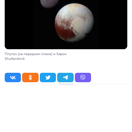
Плутон (на переднем плане) и Харон
Shutterstock
Реклама