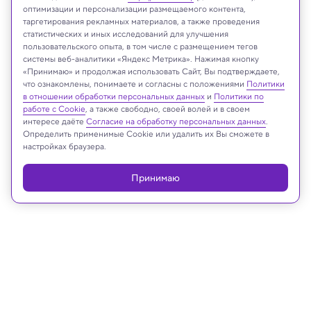
оптимизации и персонализации размещаемого контента,
таргетирования рекламных материалов, а также проведения
статистических и иных исследований для улучшения
пользовательского опыта, в том числе с размещением тегов
системы веб-аналитики «Яндекс Метрика». Нажимая кнопку
Virtual Telescope Project
«Принимаю» и продолжая использовать Сайт, Вы подтверждаете,
что ознакомлены, понимаете и согласны с положениями
Политики
в отношении обработки персональных данных
и
Политики по
работе с Cookie
, а также свободно, своей волей и в своем
интересе даёте
Согласие на обработку персональных данных
.
Реклама
Определить применимые Cookie или удалить их Вы сможете в
настройках браузера.
Принимаю