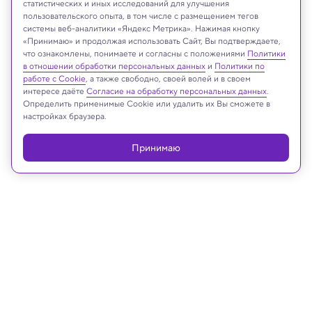
статистических и иных исследований для улучшения
wavebreakmedia/Shutterstock/FOTODOM
пользовательского опыта, в том числе с размещением тегов
системы веб-аналитики «Яндекс Метрика». Нажимая кнопку
«Принимаю» и продолжая использовать Сайт, Вы подтверждаете,
что ознакомлены, понимаете и согласны с положениями
Политики
в отношении обработки персональных данных
и
Политики по
Реклама
работе с Cookie
, а также свободно, своей волей и в своем
интересе даёте
Согласие на обработку персональных данных
.
Определить применимые Cookie или удалить их Вы сможете в
настройках браузера.
Принимаю
05.02.2025, 14:25
Психология
Как меняется наше психическое
состояние в разное время суток и