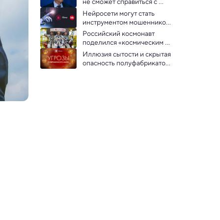
не сможет справиться с 
легкими задачами
Нейросети могут стать 
инструментом мошенников 
для обмана  людей — 
Российский космонавт 
мнение участников опроса
поделился «космическим 
плейлистом»
Иллюзия сытости и скрытая 
опасность полуфабрикатов: 
премьеры на «Науке»