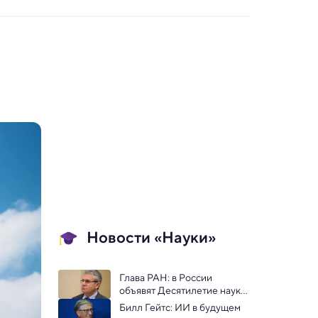
Новости «Науки»
Глава РАН: в России 
объявят Десятилетие науки 
и технологий
Билл Гейтс: ИИ в будущем 