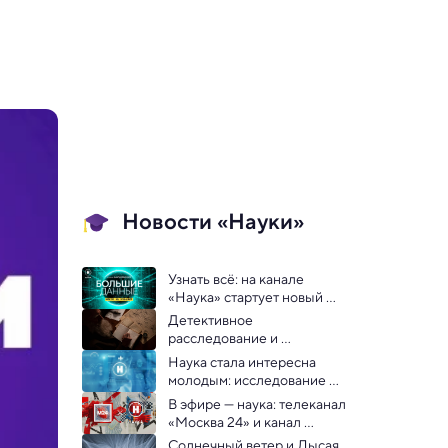
Новости «Науки»
Узнать всё: на канале 
«Наука» стартует новый 
проект «Большие данные»
Детективное 
расследование и 
дешифровка дневников: 
Наука стала интересна 
удалось заново собрать 
молодым: исследование 
библиотеку Дарвина
канала «Наука»
В эфире — наука: телеканал 
«Москва 24» и канал 
«Наука» представляют 
Солнечный ветер и Лысая 