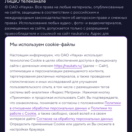
Лица
О телеканале
© ОАО «Наука». Все права на любые материалы, опубликованные
на сайте, защищены в соответствии с российским и
международным законодательством об авторском праве и смежных
правах. Использование любых аудио-, фото- и видеоматериалов,
размещенных на сайте, допускается только с разрешения
правообладателя и ссылкой на сайт
naukatv.ru
. Адрес для
направления юридически значимых сообщений:
info@naukatv.ru
.
Мы используем сookie-файлы
Обработка персональных данных
Работа с cookie-файлами
Защита персональных данных
Настоящим информируем, что ОАО «Наука» использует
технологию Cookie в целях обеспечения доступа к функционалу
сайта с доменным именем
https://naukatv.ru/
(далее — Сайт),
оптимизации и персонализации размещаемого контента,
таргетирования рекламных материалов, а также проведения
статистических и иных исследований для улучшения
пользовательского опыта, в том числе с размещением тегов
системы веб-аналитики «Яндекс Метрика». Нажимая кнопку
«Принимаю» и продолжая использовать Сайт, Вы подтверждаете,
что ознакомлены, понимаете и согласны с положениями
Политики
в отношении обработки персональных данных
и
Политики по
работе с Cookie
, а также свободно, своей волей и в своем
интересе даёте
Согласие на обработку персональных данных
.
Определить применимые Cookie или удалить их Вы сможете в
настройках браузера.