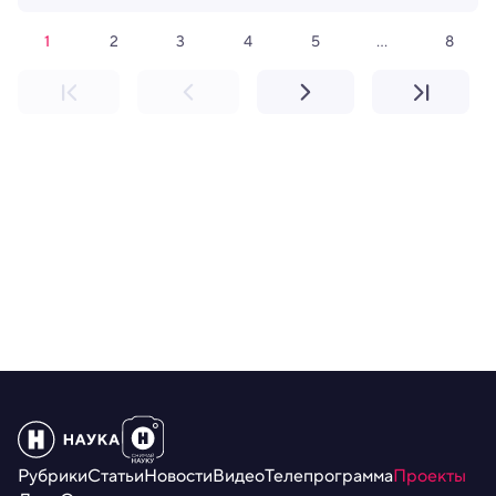
1
2
3
4
5
8
...
Рубрики
Статьи
Новости
Видео
Телепрограмма
Проекты