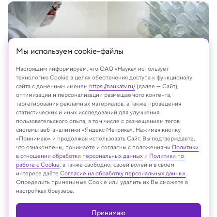
Мы используем сookie-файлы
Настоящим информируем, что ОАО «Наука» использует
технологию Cookie в целях обеспечения доступа к функционалу
сайта с доменным именем
https://naukatv.ru/
(далее — Сайт),
оптимизации и персонализации размещаемого контента,
таргетирования рекламных материалов, а также проведения
статистических и иных исследований для улучшения
пользовательского опыта, в том числе с размещением тегов
системы веб-аналитики «Яндекс Метрика». Нажимая кнопку
«Принимаю» и продолжая использовать Сайт, Вы подтверждаете,
что ознакомлены, понимаете и согласны с положениями
Политики
На сайте могут быть использованы материалы
в отношении обработки персональных данных
и
Политики по
интернет-ресурсов Facebook и Instagram,
работе с Cookie
, а также свободно, своей волей и в своем
владельцем которых является компания Meta
интересе даёте
Согласие на обработку персональных данных
.
Определить применимые Cookie или удалить их Вы сможете в
Platforms Inc., запрещённая на территории
настройках браузера.
Российской Федерации
Принимаю