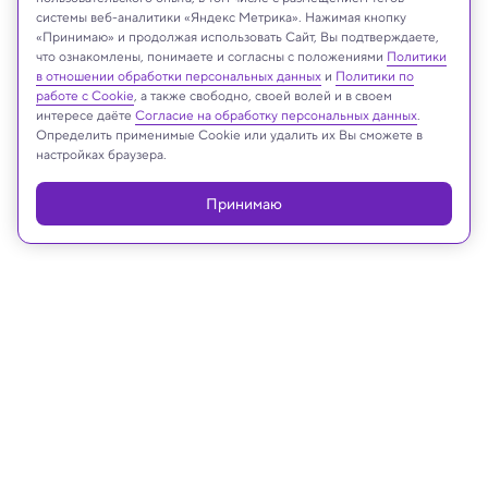
системы веб-аналитики «Яндекс Метрика». Нажимая кнопку
UNIST
«Принимаю» и продолжая использовать Сайт, Вы подтверждаете,
что ознакомлены, понимаете и согласны с положениями
Политики
в отношении обработки персональных данных
и
Политики по
работе с Cookie
, а также свободно, своей волей и в своем
интересе даёте
Согласие на обработку персональных данных
.
Реклама
Определить применимые Cookie или удалить их Вы сможете в
настройках браузера.
Принимаю
22.04.2025, 14:03
Техника и технологии
Инженеры поставили рекорд по
эффективности экологичных