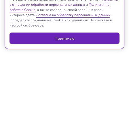
в отношении обработки персональных данных
и
Политики по
Реклама
работе с Cookie
, а также свободно, своей волей и в своем
интересе даёте
Согласие на обработку персональных данных
.
Определить применимые Cookie или удалить их Вы сможете в
настройках браузера.
Принимаю
10.05.2022, 14:39
Наука о еде
Названа диета, помогающая
облегчить депрессию у молодых
мужчин
Исследование вносит вклад в новую область