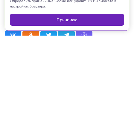
Определить применимые Cookie или удалить их Вы сможете в
владельцем которых является компания Meta
настройках браузера.
Platforms Inc., запрещённая на территории
Российской Федерации
Принимаю