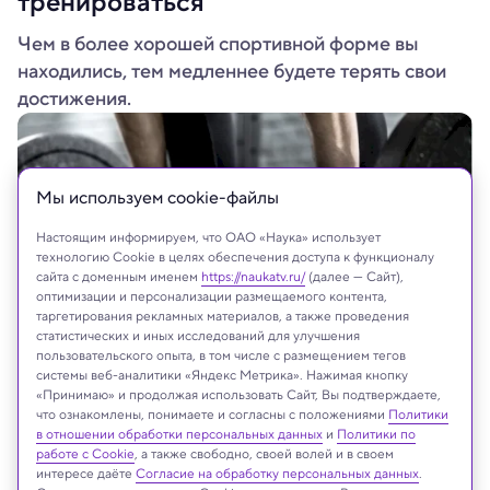
тренироваться
Чем в более хорошей спортивной форме вы
находились, тем медленнее будете терять свои
достижения.
Мы используем сookie-файлы
Настоящим информируем, что ОАО «Наука» использует
технологию Cookie в целях обеспечения доступа к функционалу
сайта с доменным именем
https://naukatv.ru/
(далее — Сайт),
оптимизации и персонализации размещаемого контента,
таргетирования рекламных материалов, а также проведения
статистических и иных исследований для улучшения
пользовательского опыта, в том числе с размещением тегов
системы веб-аналитики «Яндекс Метрика». Нажимая кнопку
«Принимаю» и продолжая использовать Сайт, Вы подтверждаете,
что ознакомлены, понимаете и согласны с положениями
Политики
в отношении обработки персональных данных
и
Политики по
На сайте могут быть использованы материалы
работе с Cookie
, а также свободно, своей волей и в своем
интернет-ресурсов Facebook и Instagram,
интересе даёте
Согласие на обработку персональных данных
.