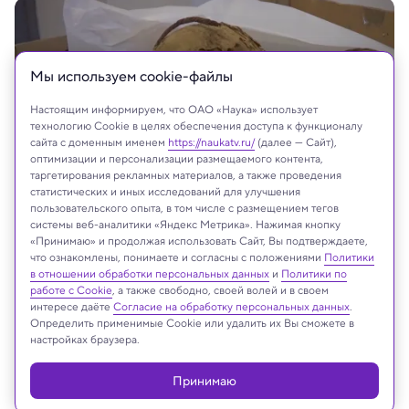
Мы используем сookie-файлы
Настоящим информируем, что ОАО «Наука» использует
технологию Cookie в целях обеспечения доступа к функционалу
сайта с доменным именем
https://naukatv.ru/
(далее — Сайт),
оптимизации и персонализации размещаемого контента,
таргетирования рекламных материалов, а также проведения
статистических и иных исследований для улучшения
пользовательского опыта, в том числе с размещением тегов
системы веб-аналитики «Яндекс Метрика». Нажимая кнопку
кадр из видео
«Принимаю» и продолжая использовать Сайт, Вы подтверждаете,
что ознакомлены, понимаете и согласны с положениями
Политики
в отношении обработки персональных данных
и
Политики по
работе с Cookie
, а также свободно, своей волей и в своем
На сайте могут быть использованы материалы
интересе даёте
Согласие на обработку персональных данных
.
интернет-ресурсов Facebook и Instagram,
Определить применимые Cookie или удалить их Вы сможете в
настройках браузера.
владельцем которых является компания Meta
Platforms Inc., запрещённая на территории
Российской Федерации
Принимаю