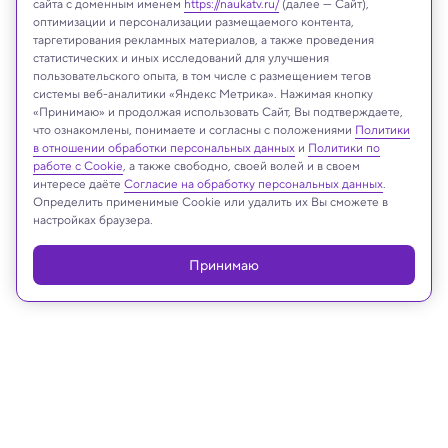
сайта с доменным именем
https://naukatv.ru/
(далее — Сайт),
оптимизации и персонализации размещаемого контента,
таргетирования рекламных материалов, а также проведения
статистических и иных исследований для улучшения
пользовательского опыта, в том числе с размещением тегов
SNEHIT PHOTO/Shutterstock/FOTODOM
системы веб-аналитики «Яндекс Метрика». Нажимая кнопку
«Принимаю» и продолжая использовать Сайт, Вы подтверждаете,
что ознакомлены, понимаете и согласны с положениями
Политики
в отношении обработки персональных данных
и
Политики по
Реклама
работе с Cookie
, а также свободно, своей волей и в своем
интересе даёте
Согласие на обработку персональных данных
.
Определить применимые Cookie или удалить их Вы сможете в
настройках браузера.
Принимаю
05.06.2025, 15:22
Медицина и здоровье