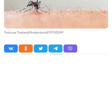
Toeizuza Thailand/Shutterstock/FOTODOM
Реклама