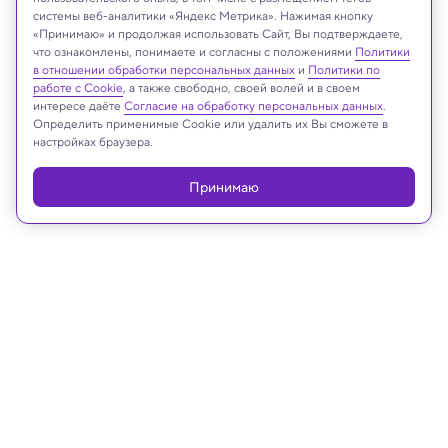
системы веб-аналитики «Яндекс Метрика». Нажимая кнопку
«Принимаю» и продолжая использовать Сайт, Вы подтверждаете,
JJ-stockstudio/Shutterstock/FOTODOM
что ознакомлены, понимаете и согласны с положениями
Политики
в отношении обработки персональных данных
и
Политики по
работе с Cookie
, а также свободно, своей волей и в своем
интересе даёте
Согласие на обработку персональных данных
.
Определить применимые Cookie или удалить их Вы сможете в
Реклама
настройках браузера.
Принимаю
31.01.2025, 14:52
Медицина и здоровье
Регулярное использование зубной