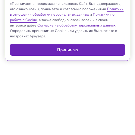
«Принимаю» и продолжая использовать Сайт, Вы подтверждаете,
что ознакомлены, понимаете и согласны с положениями
Политики
в отношении обработки персональных данных
и
Политики по
Midjourney
работе с Cookie
, а также свободно, своей волей и в своем
интересе даёте
Согласие на обработку персональных данных
.
Определить применимые Cookie или удалить их Вы сможете в
настройках браузера.
Реклама
Принимаю
03.12.2024, 13:39
Космос
Гипотеза: первичные черные дыры