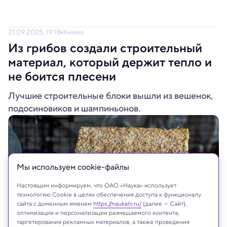
21.09.2025, 19:18
Химия
Из грибов создали строительный
материал, который держит тепло и
не боится плесени
Лучшие строительные блоки вышли из вешенок,
подосиновиков и шампиньонов.
Мы используем сookie-файлы
Настоящим информируем, что ОАО «Наука» использует
технологию Cookie в целях обеспечения доступа к функционалу
сайта с доменным именем
https://naukatv.ru/
(далее — Сайт),
оптимизации и персонализации размещаемого контента,
таргетирования рекламных материалов, а также проведения