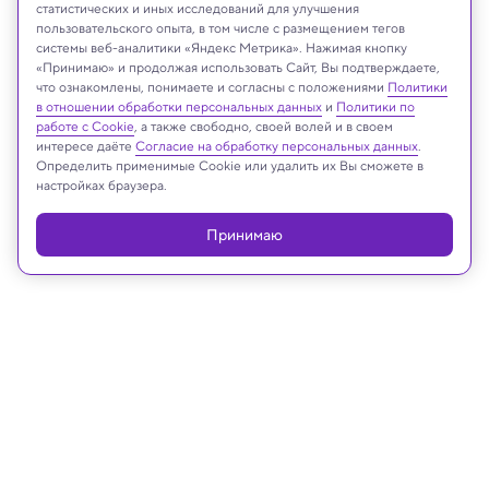
статистических и иных исследований для улучшения
пользовательского опыта, в том числе с размещением тегов
Hof University of Applied Sciences
системы веб-аналитики «Яндекс Метрика». Нажимая кнопку
«Принимаю» и продолжая использовать Сайт, Вы подтверждаете,
что ознакомлены, понимаете и согласны с положениями
Политики
в отношении обработки персональных данных
и
Политики по
Реклама
работе с Cookie
, а также свободно, своей волей и в своем
интересе даёте
Согласие на обработку персональных данных
.
Определить применимые Cookie или удалить их Вы сможете в
настройках браузера.
Принимаю
19.09.2025, 16:06
Земля и недра
Ученые раскрыли тайну соляных
гигантов Мертвого моря