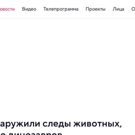
овости
Видео
Телепрограмма
Проекты
Лица
О
наружили следы животных,
о динозавров