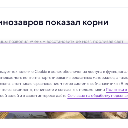
инозавров показал корни
цы позволил учёным восстановить её мозг, проливая свет
тию интеллекта современных птиц.
й птицы проливает свет на эволюцию интеллекта
зует технологию Cookie в целях обеспечения доступа к функциона
азмещаемого контента, таргетирования рекламных материалов, а такж
опыта, в том числе с размещением тегов системы веб-аналитики «Я
, что ознакомлены, понимаете и согласны с положениями
Политики в
своей волей и в своем интересе даёте
Согласие на обработку персона
.