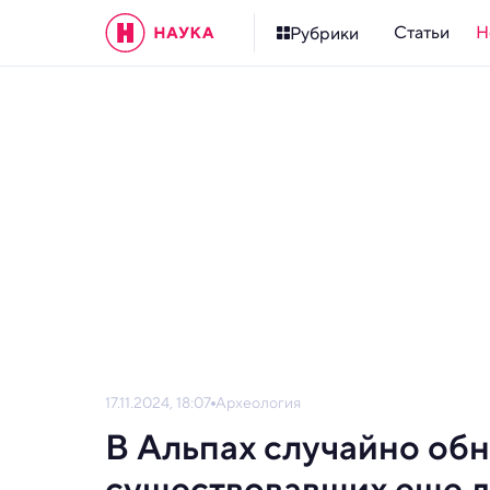
Статьи
Н
Рубрики
17.11.2024, 18:07
Археология
В Альпах случайно об
существовавших еще д