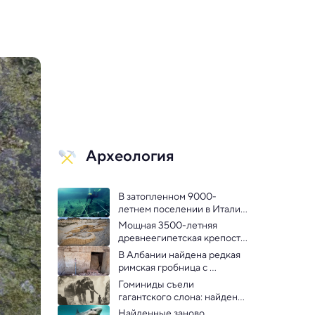
Археология
В затопленном 9000-
летнем поселении в Италии 
обнаружены древние ткани 
Мощная 3500-летняя 
и жилища
древнеегипетская крепость 
найдена на Синае
В Албании найдена редкая 
римская гробница с 
надписью на двух языках
Гоминиды съели 
гагантского слона: найдены 
древнейшие следы 
Найденные заново 