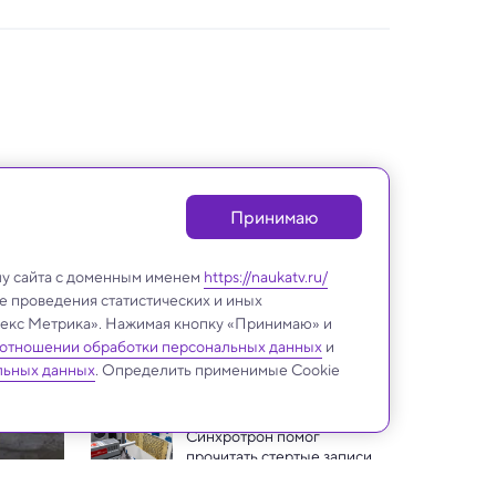
Принимаю
лу сайта с доменным именем
https://naukatv.ru/
е проведения статистических и иных
ндекс Метрика». Нажимая кнопку «Принимаю» и
 отношении обработки персональных данных
и
Археология
льных данных
. Определить применимые Cookie
Синхротрон помог 
прочитать стертые записи 
астронома Гиппарха
В Италии под рынком 