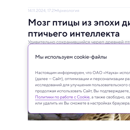
14.11.2024, 17:21
Археология
Мозг птицы из эпохи д
птичьего интеллекта
Удивительно сохранившийся череп древней пти
на эволюционные изменения, ведущие к разви
Мы используем сookie-файлы
Уникальная находка окаменелости древне
современных пернатых.
Настоящим информируем, что ОАО «Наука» исполь
(далее — Сайт), оптимизации и персонализации р
исследований для улучшения пользовательского 
продолжая использовать Сайт, Вы подтверждаете
Политики по работе с Cookie
, а также свободно, 
или удалить их Вы сможете в настройках браузера