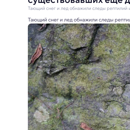
Тающий снег и лед обнажили следы рептилий 
Тающий снег и лед обнажили следы рептил