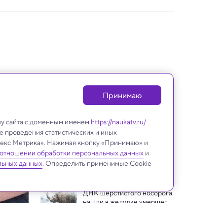
Принимаю
лу сайта с доменным именем
https://naukatv.ru/
е проведения статистических и иных
ндекс Метрика». Нажимая кнопку «Принимаю» и
 отношении обработки персональных данных
и
Археология
льных данных
. Определить применимые Cookie
ДНК шерстистого носорога 
нашли в желудке умершего 
14 400 лет назад волчонка
Найдено крупнейшее в 