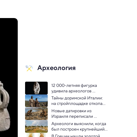
Археология
12 000-летняя фигурка 
удивила археологов 
древней мифологической 
Тайны доримской Италии: 
сценой
на стройплощадке откопали 
2500-летний некрополь
Новые датировки из 
Израиля переписали 
картину выхода человека из 
Археологи выяснили, когда 
Африки
был построен крупнейший 
мегалит Европы
В Греции нашли золотой 