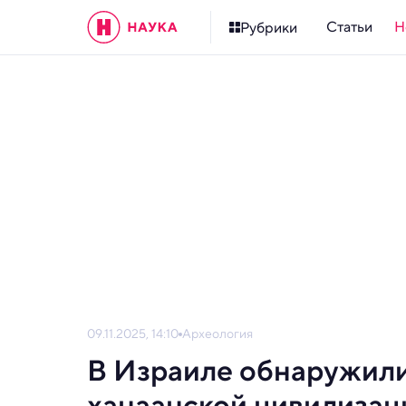
Статьи
Н
Рубрики
09.11.2025, 14:10
Археология
В Израиле обнаружил
ханаанской цивилизац