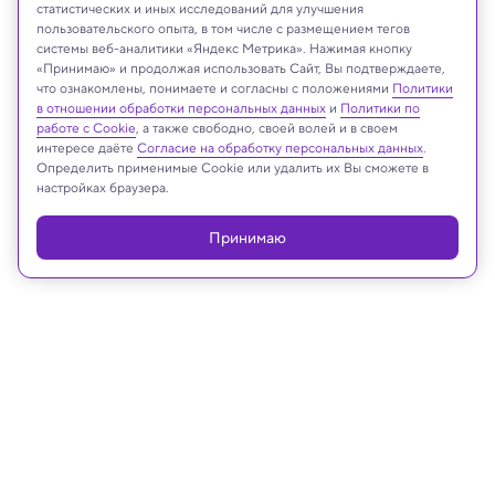
статистических и иных исследований для улучшения
пользовательского опыта, в том числе с размещением тегов
Savvapanf Photo / Shutterstock.com
системы веб-аналитики «Яндекс Метрика». Нажимая кнопку
«Принимаю» и продолжая использовать Сайт, Вы подтверждаете,
что ознакомлены, понимаете и согласны с положениями
Политики
в отношении обработки персональных данных
и
Политики по
Реклама
работе с Cookie
, а также свободно, своей волей и в своем
интересе даёте
Согласие на обработку персональных данных
.
Определить применимые Cookie или удалить их Вы сможете в
настройках браузера.
Принимаю
04.10.2023, 17:27
Химия
Алексей Екимов: Нобелевская
премия американскому ученому за