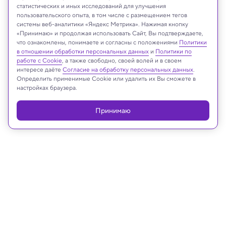
yas_creative/Shutterstock/FOTODOM
статистических и иных исследований для улучшения
пользовательского опыта, в том числе с размещением тегов
системы веб-аналитики «Яндекс Метрика». Нажимая кнопку
«Принимаю» и продолжая использовать Сайт, Вы подтверждаете,
что ознакомлены, понимаете и согласны с положениями
Политики
Реклама
в отношении обработки персональных данных
и
Политики по
работе с Cookie
, а также свободно, своей волей и в своем
интересе даёте
Согласие на обработку персональных данных
.
Определить применимые Cookie или удалить их Вы сможете в
настройках браузера.
Принимаю
13.08.2025, 12:30
Медицина и здоровье
Ученые узнали, зачем эволюция
лишила нас способности
вырабатывать витамин C