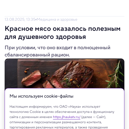
13.08.2025, 13:35
Медицина и здоровье
Красное мясо оказалось полезным
для душевного здоровья
При условии, что оно входит в полноценный
сбалансированный рацион.
Мы используем сookie-файлы
Настоящим информируем, что ОАО «Наука» использует
технологию Cookie в целях обеспечения доступа к функционалу
сайта с доменным именем
https://naukatv.ru/
(далее — Сайт),
оптимизации и персонализации размещаемого контента,
таргетирования рекламных материалов, а также проведения