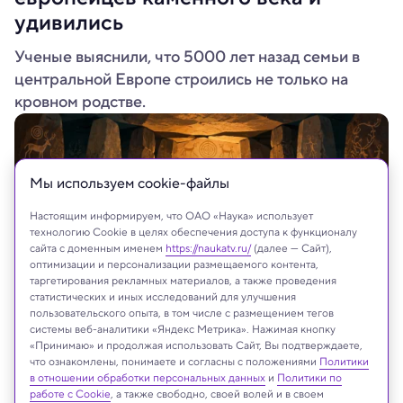
удивились
Ученые выяснили, что 5000 лет назад семьи в
центральной Европе строились не только на
кровном родстве.
Мы используем сookie-файлы
Настоящим информируем, что ОАО «Наука» использует
технологию Cookie в целях обеспечения доступа к функционалу
сайта с доменным именем
https://naukatv.ru/
(далее — Сайт),
оптимизации и персонализации размещаемого контента,
таргетирования рекламных материалов, а также проведения
статистических и иных исследований для улучшения
пользовательского опыта, в том числе с размещением тегов
системы веб-аналитики «Яндекс Метрика». Нажимая кнопку
Иллюстрация: ChatGPT
«Принимаю» и продолжая использовать Сайт, Вы подтверждаете,
что ознакомлены, понимаете и согласны с положениями
Политики
в отношении обработки персональных данных
и
Политики по
работе с Cookie
, а также свободно, своей волей и в своем