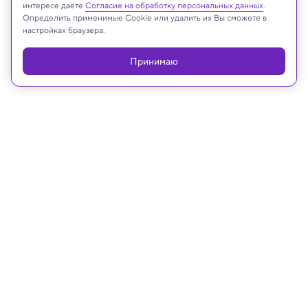
интересе даёте
Согласие на обработку персональных данных
.
Реклама
Определить применимые Cookie или удалить их Вы сможете в
настройках браузера.
Принимаю
26.05.2026, 13:14
Археология
Открытие: в Китае XIV века врачи
уже применяли наркоз
Один неверный шаг: как средневековые
китайские врачи использовали смертельный
токсин для анестезии.