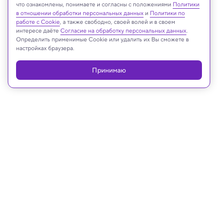
что ознакомлены, понимаете и согласны с положениями
Политики
Реклама
в отношении обработки персональных данных
и
Политики по
работе с Cookie
, а также свободно, своей волей и в своем
интересе даёте
Согласие на обработку персональных данных
.
Определить применимые Cookie или удалить их Вы сможете в
настройках браузера.
Принимаю
24.10.2023, 14:52
Техника и технологии
Новый алгоритм ИИ переводит с
куриного: объясняет, о чем
кудахчут и как себя чувствуют
Для любителей приусадебного птицеводства
специально разработали «умный» курятник.