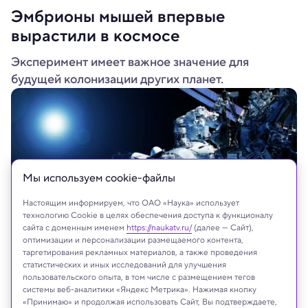
Эмбрионы мышей впервые
вырастили в космосе
Эксперимент имеет важное значение для
будущей колонизации других планет.
Мы используем сookie-файлы
Настоящим информируем, что ОАО «Наука» использует
технологию Cookie в целях обеспечения доступа к функционалу
сайта с доменным именем
https://naukatv.ru/
(далее — Сайт),
оптимизации и персонализации размещаемого контента,
таргетирования рекламных материалов, а также проведения
Shutterstock
статистических и иных исследований для улучшения
пользовательского опыта, в том числе с размещением тегов
системы веб-аналитики «Яндекс Метрика». Нажимая кнопку
«Принимаю» и продолжая использовать Сайт, Вы подтверждаете,