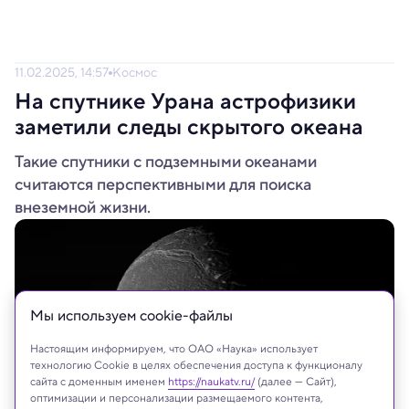
11.02.2025, 14:57
Космос
На спутнике Урана астрофизики
заметили следы скрытого океана
Такие спутники с подземными океанами
считаются перспективными для поиска
внеземной жизни.
Мы используем сookie-файлы
Настоящим информируем, что ОАО «Наука» использует
технологию Cookie в целях обеспечения доступа к функционалу
сайта с доменным именем
https://naukatv.ru/
(далее — Сайт),
оптимизации и персонализации размещаемого контента,