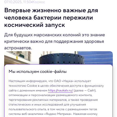
07.10.2025, 11:50
Космос
Впервые жизненно важные для
человека бактерии пережили
космический запуск
Для будущих марсианских колоний это знание
критически важно для поддержания здоровья
астронавтов.
Мы используем сookie-файлы
Настоящим информируем, что ОАО «Наука» использует
технологию Cookie в целях обеспечения доступа к функционалу
сайта с доменным именем
https://naukatv.ru/
(далее — Сайт),
оптимизации и персонализации размещаемого контента,
таргетирования рекламных материалов, а также проведения
статистических и иных исследований для улучшения
пользовательского опыта, в том числе с размещением тегов
системы веб-аналитики «Яндекс Метрика». Нажимая кнопку
RMIT University