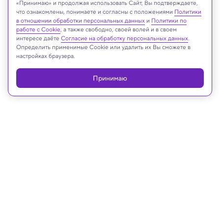
«Принимаю» и продолжая использовать Сайт, Вы подтверждаете,
что ознакомлены, понимаете и согласны с положениями
Политики
в отношении обработки персональных данных
и
Политики по
работе с Cookie
, а также свободно, своей волей и в своем
интересе даёте
Согласие на обработку персональных данных
.
Реклама
Определить применимые Cookie или удалить их Вы сможете в
настройках браузера.
Принимаю
07.10.2025, 09:05
Космос
Межзвездная комета 3I/ATLAS
может быть реликтом юности
галактики, показали расчеты