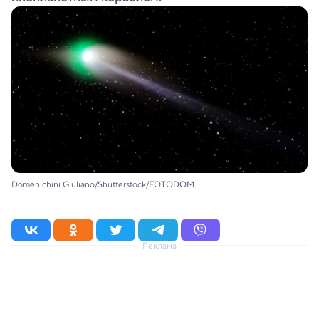
Domenichini Giuliano/Shutterstock/FOTODOM
Реклама