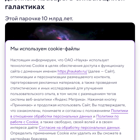
галактиках
Этой парочке 10 млрд лет.
Мы используем сookie-файлы
Настоящим информируем, что ОАО «Наука» использует
технологию Cookie в целях обеспечения доступа к функционалу
сайта с доменным именем
https://naukatv.ru/
(далее — Сайт),
оптимизации и персонализации размещаемого контента,
таргетирования рекламных материалов, а также проведения
статистических и иных исследований для улучшения
пользовательского опыта, в том числе с размещением тегов
системы веб-аналитики «Яндекс Метрика». Нажимая кнопку
«Принимаю» и продолжая использовать Сайт, Вы подтверждаете,
что ознакомлены, понимаете и согласны с положениями
Политики
в отношении обработки персональных данных
и
Политики по
На сайте могут быть использованы материалы
работе с Cookie
, а также свободно, своей волей и в своем
интернет-ресурсов Facebook и Instagram,
интересе даёте
Согласие на обработку персональных данных
.
владельцем которых является компания Meta
Определить применимые Cookie или удалить их Вы сможете в
настройках браузера.
Platforms Inc., запрещённая на территории