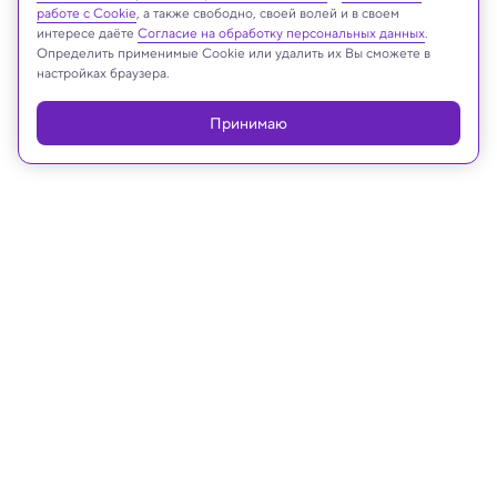
работе с Cookie
, а также свободно, своей волей и в своем
интересе даёте
Согласие на обработку персональных данных
.
Определить применимые Cookie или удалить их Вы сможете в
Реклама
настройках браузера.
Принимаю
04.06.2026, 12:10
ИИ и Человек
ООН подсчитала расходы энергии
на вежливость пользователей в
диалогах с ИИ
ООН: удаление лишних слов из запросов к ИИ может