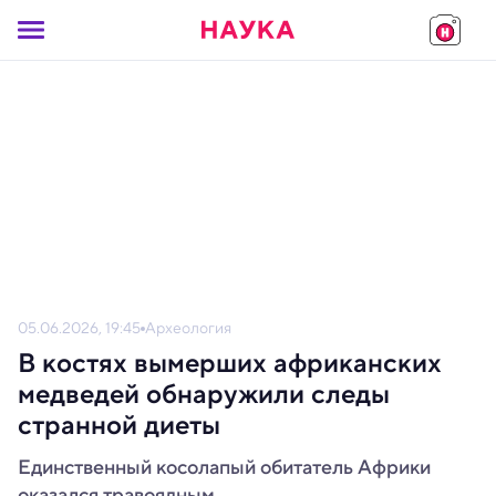
05.06.2026, 19:45
Археология
В костях вымерших африканских
медведей обнаружили следы
странной диеты
Единственный косолапый обитатель Африки
оказался травоядным