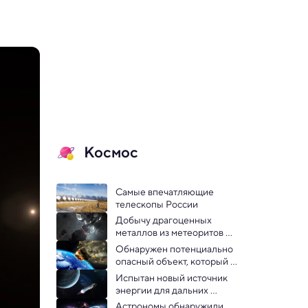
Космос
Самые впечатляющие 
телескопы России
Добычу драгоценных 
металлов из метеоритов 
поручили микробам
Обнаружен потенциально 
опасный объект, который 
летит к Земле
Испытан новый источник 
энергии для дальних 
космических полетов
Астрономы обнаружили 