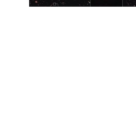
NASA, ESA, CSA, S. Finkelstein (UT Austin), Image Proce