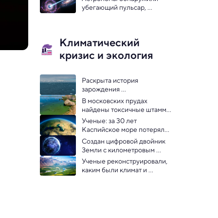
убегающий пульсар, 
который нарушает правила
Климатический
кризис и экология
Раскрыта история 
зарождения 
Антарктического 
В московских прудах 
циркумполярного течения
найдены токсичные штаммы 
цианобактерий
Ученые: за 30 лет 
Каспийское море потеряло 
площадь размером с 
Создан цифровой двойник 
Албанию
Земли с километровым 
разрешением
Ученые реконструировали, 
каким были климат и 
природа доисторического 
Северного Урала