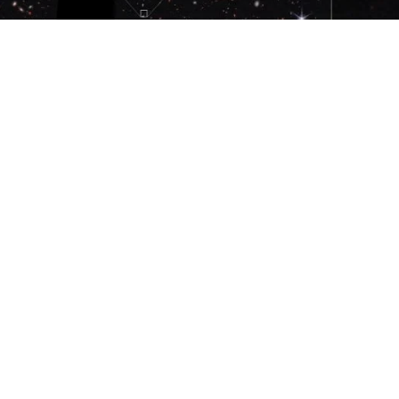
ssing: A. Pagan (STScI)