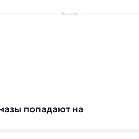
Реклама
лмазы попадают на
скрыта.