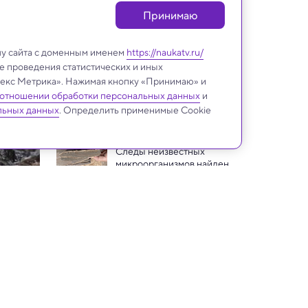
Принимаю
лу сайта с доменным именем
https://naukatv.ru/
е проведения статистических и иных
ндекс Метрика». Нажимая кнопку «Принимаю» и
 отношении обработки персональных данных
и
Земля и недра
льных данных
. Определить применимые Cookie
Следы неизвестных 
микроорганизмов найдены 
в мраморе и известняке
Изучение танца снежинок 
поможет лучше 
предсказывать дождь
Древний апатит из вулкана 
поставил под сомнение 
многолетнюю теорию 
Капли древнего моря: 
извержений
найдены пузырьки с 
морской водой, 
Раскрыта тайна, как 
запечатанные 390 млн лет 
Алтарный камень весом 6 т 
попал в Стоунхендж