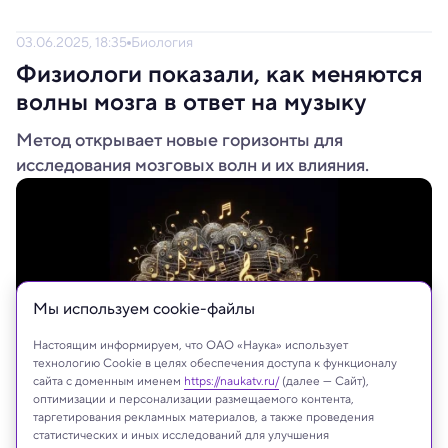
03.06.2025, 18:35
Биология
Физиологи показали, как меняются
волны мозга в ответ на музыку
Метод открывает новые горизонты для
исследования мозговых волн и их влияния.
Мы используем сookie-файлы
Настоящим информируем, что ОАО «Наука» использует
технологию Cookie в целях обеспечения доступа к функционалу
сайта с доменным именем
https://naukatv.ru/
(далее — Сайт),
оптимизации и персонализации размещаемого контента,
таргетирования рекламных материалов, а также проведения
Shutterstock AI Generator/Shutterstock/FOTODOM
статистических и иных исследований для улучшения