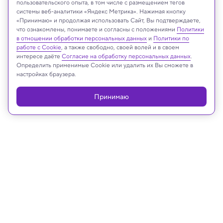
пользовательского опыта, в том числе с размещением тегов
системы веб-аналитики «Яндекс Метрика». Нажимая кнопку
«Принимаю» и продолжая использовать Сайт, Вы подтверждаете,
что ознакомлены, понимаете и согласны с положениями
Политики
Реклама
в отношении обработки персональных данных
и
Политики по
работе с Cookie
, а также свободно, своей волей и в своем
интересе даёте
Согласие на обработку персональных данных
.
Определить применимые Cookie или удалить их Вы сможете в
настройках браузера.
Принимаю
03.06.2025, 15:25
Биология
Коллаген помог обнаружить в
древней Австралии вомбатов
размером с бегемота