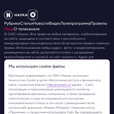
Рубрики
Статьи
Новости
Видео
Телепрограмма
Проекты
Лица
О телеканале
© ОАО «Наука». Все права на любые материалы, опубликованные
на сайте, защищены в соответствии с российским и
международным законодательством об авторском праве и смежных
правах. Использование любых аудио-, фото- и видеоматериалов,
размещенных на сайте, допускается только с разрешения
правообладателя и ссылкой на сайт
naukatv.ru
. Адрес для
направления юридически значимых сообщений:
info@naukatv.ru
.
Мы используем сookie-файлы
Обработка персональных данных
Работа с cookie-файлами
Защита персональных данных
Настоящим информируем, что ОАО «Наука» использует
технологию Cookie в целях обеспечения доступа к функционалу
сайта с доменным именем
https://naukatv.ru/
(далее — Сайт),
оптимизации и персонализации размещаемого контента,
таргетирования рекламных материалов, а также проведения
статистических и иных исследований для улучшения
пользовательского опыта, в том числе с размещением тегов
системы веб-аналитики «Яндекс Метрика». Нажимая кнопку
«Принимаю» и продолжая использовать Сайт, Вы подтверждаете,