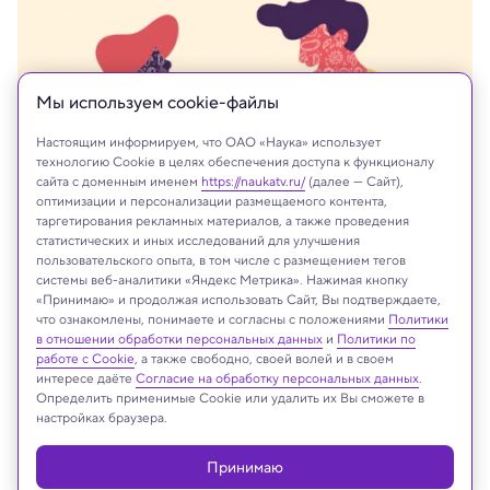
Мы используем сookie-файлы
Настоящим информируем, что ОАО «Наука» использует
технологию Cookie в целях обеспечения доступа к функционалу
сайта с доменным именем
https://naukatv.ru/
(далее — Сайт),
оптимизации и персонализации размещаемого контента,
таргетирования рекламных материалов, а также проведения
статистических и иных исследований для улучшения
пользовательского опыта, в том числе с размещением тегов
системы веб-аналитики «Яндекс Метрика». Нажимая кнопку
«Принимаю» и продолжая использовать Сайт, Вы подтверждаете,
что ознакомлены, понимаете и согласны с положениями
Политики
На сайте могут быть использованы материалы
в отношении обработки персональных данных
и
Политики по
интернет-ресурсов Facebook и Instagram,
работе с Cookie
, а также свободно, своей волей и в своем
владельцем которых является компания Meta
интересе даёте
Согласие на обработку персональных данных
.
Определить применимые Cookie или удалить их Вы сможете в
Platforms Inc., запрещённая на территории
настройках браузера.
Российской Федерации
Принимаю