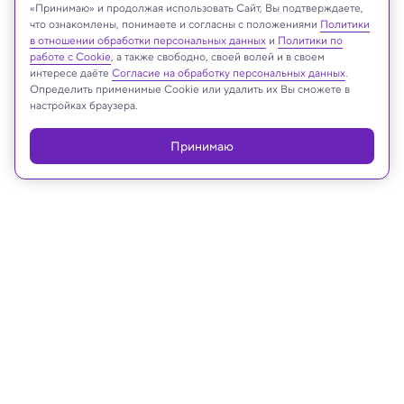
«Принимаю» и продолжая использовать Сайт, Вы подтверждаете,
что ознакомлены, понимаете и согласны с положениями
Политики
Реклама
в отношении обработки персональных данных
и
Политики по
работе с Cookie
, а также свободно, своей волей и в своем
интересе даёте
Согласие на обработку персональных данных
.
Определить применимые Cookie или удалить их Вы сможете в
настройках браузера.
Принимаю
09.02.2024, 16:15
Психология
Лишь 28% россиян считают, что
человек произошел от обезьяны
При этом выросло число тех, кто поддерживает
идею исключить из учебников теорию Дарвина.