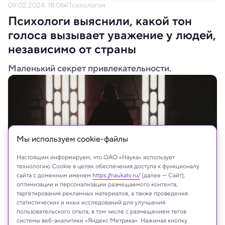
09.02.2024, 18:06
Психология
Психологи выяснили, какой тон
голоса вызывает уважение у людей,
независимо от страны
Маленький секрет привлекательности.
Мы используем сookie-файлы
Настоящим информируем, что ОАО «Наука» использует
технологию Cookie в целях обеспечения доступа к функционалу
сайта с доменным именем
https://naukatv.ru/
(далее — Сайт),
оптимизации и персонализации размещаемого контента,
таргетирования рекламных материалов, а также проведения
Willrow Hood / Shutterstock.com
статистических и иных исследований для улучшения
пользовательского опыта, в том числе с размещением тегов
системы веб-аналитики «Яндекс Метрика». Нажимая кнопку