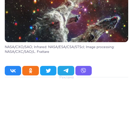
NASA/CXO/SAO; Infrared: NASA/ESA/CSA/STScI; Image processing:
NASA/CXC/SAO/L. Frattare
Реклама