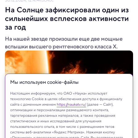
30.12.2024, 12:47
Космос
На Солнце зафиксировали один из
сильнейших всплесков активности
за год
На нашей звезде произошли еще две мощные
вспышки высшего рентгеновского класса X.
Мы используем сookie-файлы
Настоящим информируем, что ОАО «Наука» использует
технологию Cookie в целях обеспечения доступа к функционалу
сайта с доменным именем
https://naukatv.ru/
(далее — Сайт),
оптимизации и персонализации размещаемого контента,
таргетирования рекламных материалов, а также проведения
статистических и иных исследований для улучшения
пользовательского опыта, в том числе с размещением тегов
IgorZh/Shutterstock/FOTODOM
системы веб-аналитики «Яндекс Метрика». Нажимая кнопку
«Принимаю» и продолжая использовать Сайт, Вы подтверждаете,