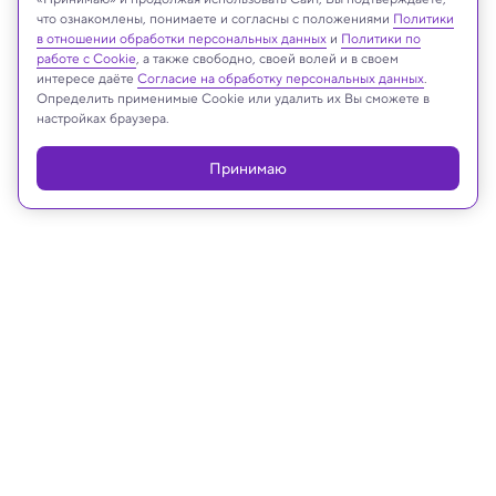
что ознакомлены, понимаете и согласны с положениями
Политики
в отношении обработки персональных данных
и
Политики по
Реклама
работе с Cookie
, а также свободно, своей волей и в своем
интересе даёте
Согласие на обработку персональных данных
.
Определить применимые Cookie или удалить их Вы сможете в
настройках браузера.
Принимаю
28.12.2024, 19:00
Космос
Правда ли, что многие звезды на
нашем небе давно погасли?
Астрономы рассказали, как дела обстоят на
самом деле.