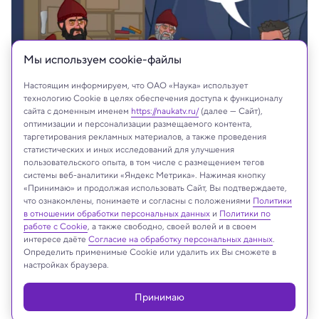
Мы используем сookie-файлы
Настоящим информируем, что ОАО «Наука» использует
технологию Cookie в целях обеспечения доступа к функционалу
сайта с доменным именем
https://naukatv.ru/
(далее — Сайт),
оптимизации и персонализации размещаемого контента,
таргетирования рекламных материалов, а также проведения
статистических и иных исследований для улучшения
пользовательского опыта, в том числе с размещением тегов
системы веб-аналитики «Яндекс Метрика». Нажимая кнопку
На сайте могут быть использованы материалы
«Принимаю» и продолжая использовать Сайт, Вы подтверждаете,
интернет-ресурсов Facebook и Instagram,
что ознакомлены, понимаете и согласны с положениями
Политики
владельцем которых является компания Meta
в отношении обработки персональных данных
и
Политики по
Platforms Inc., запрещённая на территории
работе с Cookie
, а также свободно, своей волей и в своем
интересе даёте
Согласие на обработку персональных данных
.
Российской Федерации
Определить применимые Cookie или удалить их Вы сможете в
настройках браузера.
Принимаю
Реклама