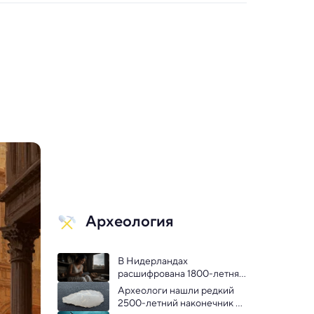
Археология
В Нидерландах 
расшифрована 1800-летняя 
табличка с древним 
Археологи нашли редкий 
проклятием
2500-летний наконечник 