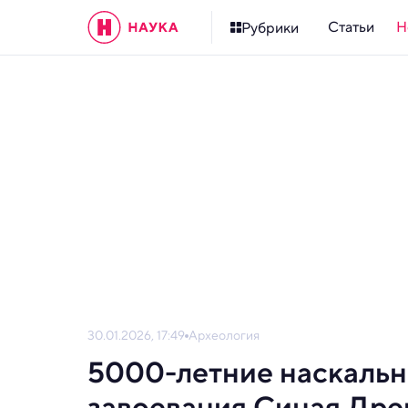
Статьи
Н
Рубрики
30.01.2026, 17:49
Археология
5000-летние наскальн
завоевания Синая Дре