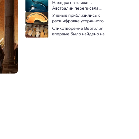
стрелы из кварцита
Находка на пляже в 
Австралии переписала 
историю эволюции китов
Ученые приблизились к 
расшифровке утерянного 
анатолийского языка
Стихотворение Вергилия 
впервые было найдено на 
осколке римской амфоры