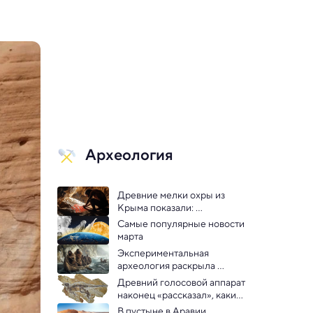
Археология
Древние мелки охры из 
Крыма показали: 
неандертальцы тоже 
Самые популярные новости 
рисовали
марта
Экспериментальная 
археология раскрыла 
секрет мореплавателей 
Древний голосовой аппарат 
палеолита
наконец «рассказал», какие 
звуки издавали динозавры
В пустыне в Аравии 