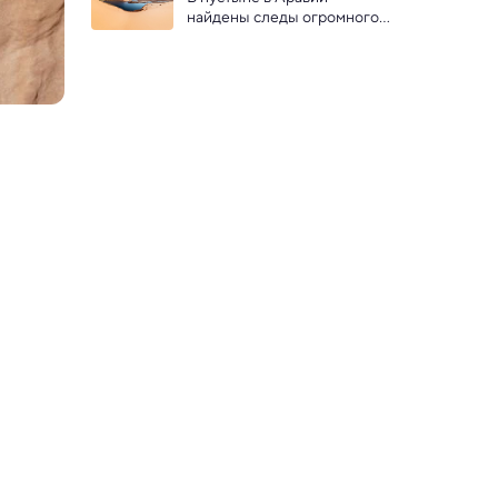
найдены следы огромного 
озера и сильных 
наводнений