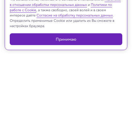
Реклама
в отношении обработки персональных данных
и
Политики по
работе с Cookie
, а также свободно, своей волей и в своем
интересе даёте
Согласие на обработку персональных данных
.
Определить применимые Cookie или удалить их Вы сможете в
настройках браузера.
Принимаю
02.06.2025, 19:30
Техника и технологии
Робот-«червь» ползает по
препятствиям и может пригодиться
спасателям: видео
Цель инженеров — создать робота, который
сможет проникать в труднодоступные или