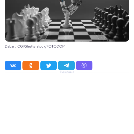
Dabarti CGI/Shutterstock/FOTODOM
Реклама