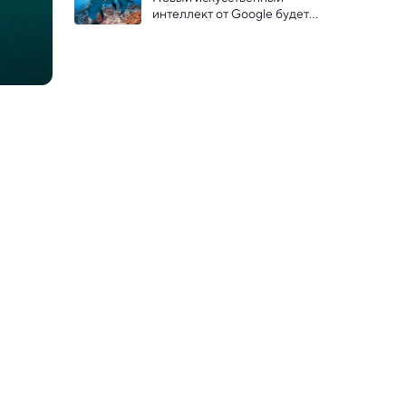
года назад
интеллект от Google будет 
разговаривать с 
дельфинами