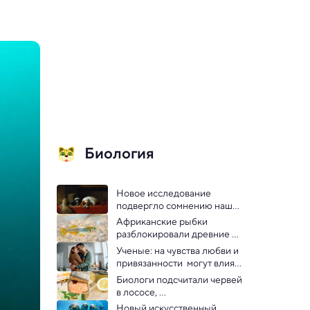
Биология
Новое исследование 
подвергло сомнению наши 
представления об 
Африканские рыбки 
эволюции домашних собак
разблокировали древние 
гены, чтобы пережить 
Ученые: на чувства любви и 
засуху
привязанности  могут влиять 
микробы кишечника
Биологи подсчитали червей 
в лососе, 
законсервированном 42 
Новый искусственный 