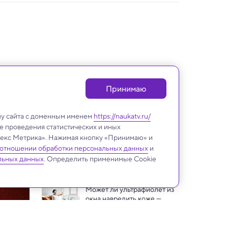
Принимаю
лу сайта с доменным именем
https://naukatv.ru/
е проведения статистических и иных
ндекс Метрика». Нажимая кнопку «Принимаю» и
 отношении обработки персональных данных
и
Медицина и здоровье
льных данных
. Определить применимые Cookie
Может ли ультрафиолет из 
окна навредить коже — 
ответили ученые
Исследование: две трети 
людей недополучают с 