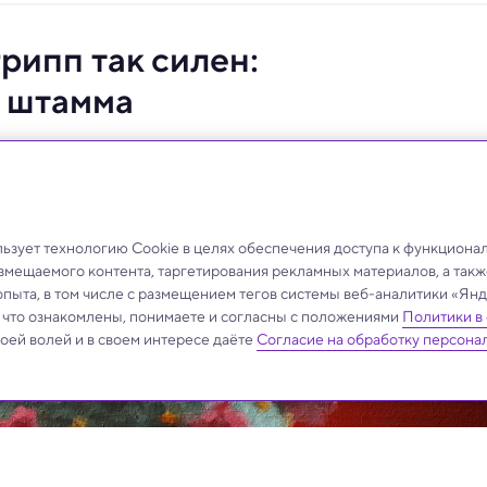
рипп так силен:
 штамма
одтип K вируса H3N2, что привело к раннему и
зует технологию Cookie в целях обеспечения доступа к функциона
азмещаемого контента, таргетирования рекламных материалов, а такж
опыта, в том числе с размещением тегов системы веб-аналитики «Я
, что ознакомлены, понимаете и согласны с положениями
Политики в
своей волей и в своем интересе даёте
Согласие на обработку персона
.