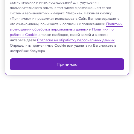
статистических и иных исследований для улучшения
Anton Rodionov/Shutterstock/FOTODOM
пользовательского опыта, в том числе с размещением тегов
системы веб-аналитики «Яндекс Метрика». Нажимая кнопку
«Принимаю» и продолжая использовать Сайт, Вы подтверждаете,
что ознакомлены, понимаете и согласны с положениями
Политики
в отношении обработки персональных данных
и
Политики по
Реклама
работе с Cookie
, а также свободно, своей волей и в своем
интересе даёте
Согласие на обработку персональных данных
.
Определить применимые Cookie или удалить их Вы сможете в
настройках браузера.
Принимаю
21.08.2025, 12:24
Космос
Ловушка для нейтрино размером с
аэропорт дала первые результаты