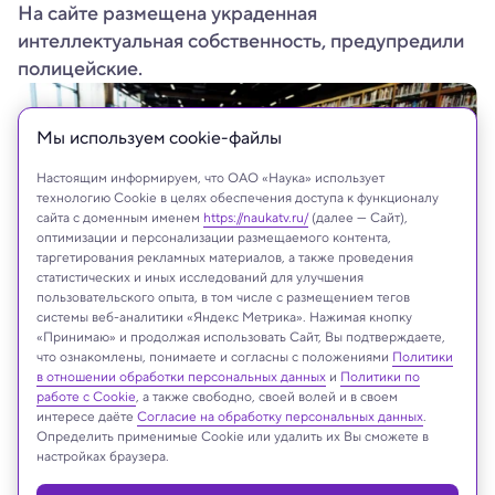
На сайте размещена украденная
интеллектуальная собственность, предупредили
полицейские.
Мы используем сookie-файлы
Настоящим информируем, что ОАО «Наука» использует
технологию Cookie в целях обеспечения доступа к функционалу
сайта с доменным именем
https://naukatv.ru/
(далее — Сайт),
оптимизации и персонализации размещаемого контента,
таргетирования рекламных материалов, а также проведения
статистических и иных исследований для улучшения
пользовательского опыта, в том числе с размещением тегов
системы веб-аналитики «Яндекс Метрика». Нажимая кнопку
«Принимаю» и продолжая использовать Сайт, Вы подтверждаете,
что ознакомлены, понимаете и согласны с положениями
Политики
в отношении обработки персональных данных
и
Политики по
работе с Cookie
, а также свободно, своей волей и в своем
интересе даёте
Согласие на обработку персональных данных
.
На сайте могут быть использованы материалы
Определить применимые Cookie или удалить их Вы сможете в
интернет-ресурсов Facebook и Instagram,
настройках браузера.
владельцем которых является компания Meta