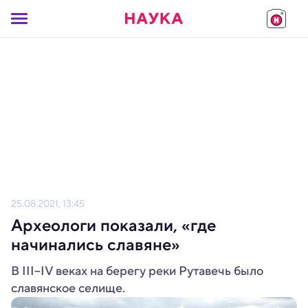
25.08.2021, 13:45
Археологи показали, «где
начинались славяне»
В III–IV веках на берегу реки Рутавечь было
славянское селище.