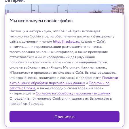
батарея.
Мы используем сookie-файлы
Настоящим информируем, что ОАО «Наука» использует
технологию Cookie в целях обеспечения доступа к функционалу
сайта с доменным именем
https://naukatv.ru/
(далее — Сайт),
оптимизации и персонализации размещаемого контента,
таргетирования рекламных материалов, а также проведения
статистических и иных исследований для улучшения
пользовательского опыта, в том числе с размещением тегов
системы веб-аналитики «Яндекс Метрика». Нажимая кнопку
«Принимаю» и продолжая использовать Сайт, Вы подтверждаете,
что ознакомлены, понимаете и согласны с положениями
Политики
в отношении обработки персональных данных
и
Политики по
работе с Cookie
, а также свободно, своей волей и в своем
На сайте могут быть использованы материалы
интересе даёте
Согласие на обработку персональных данных
.
Определить применимые Cookie или удалить их Вы сможете в
интернет-ресурсов Facebook и Instagram,
настройках браузера.
владельцем которых является компания Meta
Platforms Inc., запрещённая на территории
Принимаю
Российской Федерации