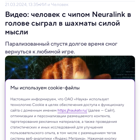
21.03.2024, 13:35
ИИ и Человек
Видео: человек с чипом Neuralink в
голове сыграл в шахматы силой
мысли
Парализованный спустя долгое время смог
вернуться к любимой игре.
Мы используем сookie-файлы
Настоящим информируем, что ОАО «Наука» использует
технологию Cookie в целях обеспечения доступа к функционалу
сайта с доменным именем
https://naukatv.ru/
(далее — Сайт),
оптимизации и персонализации размещаемого контента,
таргетирования рекламных материалов, а также проведения
статистических и иных исследований для улучшения
пользовательского опыта, в том числе с размещением тегов
Shutterstock.com
системы веб-аналитики «Яндекс Метрика». Нажимая кнопку