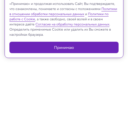
«Принимаю» и продолжая использовать Сайт, Вы подтверждаете,
что ознакомлены, понимаете и согласны с положениями
Политики
в отношении обработки персональных данных
и
Политики по
Реклама
работе с Cookie
, а также свободно, своей волей и в своем
интересе даёте
Согласие на обработку персональных данных
.
Определить применимые Cookie или удалить их Вы сможете в
настройках браузера.
Принимаю
19.03.2024, 16:25
Техника и технологии
Найден способ делать гибкие
аккумуляторы. Представьте, что
сможете заряжать телефон о кофту