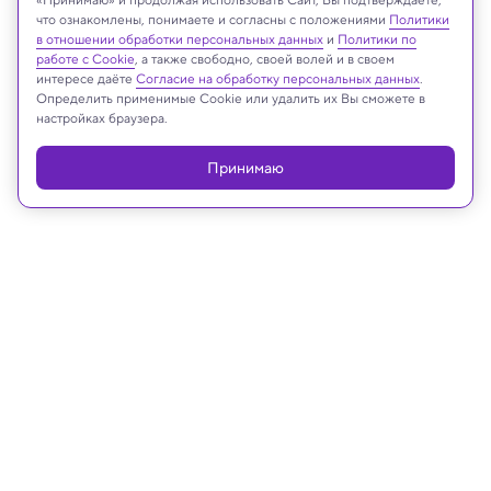
Firefly Aerospace
что ознакомлены, понимаете и согласны с положениями
Политики
в отношении обработки персональных данных
и
Политики по
работе с Cookie
, а также свободно, своей волей и в своем
интересе даёте
Согласие на обработку персональных данных
.
Определить применимые Cookie или удалить их Вы сможете в
Реклама
настройках браузера.
Принимаю
28.02.2025, 19:20
Космос
«Тяньвэнь-2» изучит квазиспутник
Земли и «бунтаря» в поясе