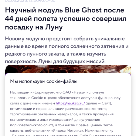
02.03.2025, 12:20
Космос
Научный модуль Blue Ghost после
44 дней полета успешно совершил
посадку на Луну
Новому модулю предстоит собрать уникальные
данные во время полного солнечного затмения и
редкого лунного заката, а также изучить
поверхность Луны для будущих миссий.
Мы используем сookie-файлы
Настоящим информируем, что ОАО «Наука» использует
технологию Cookie в целях обеспечения доступа к функционалу
сайта с доменным именем
https://naukatv.ru/
(далее — Сайт),
оптимизации и персонализации размещаемого контента,
таргетирования рекламных материалов, а также проведения
статистических и иных исследований для улучшения
пользовательского опыта, в том числе с размещением тегов
системы веб-аналитики «Яндекс Метрика». Нажимая кнопку
«Принимаю» и продолжая использовать Сайт, Вы подтверждаете,