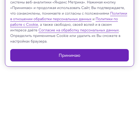
системы веб-аналитики «Яндекс Метрика». Нажимая кнопку
«Принимаю» и продолжая использовать Сайт, Вы подтверждаете,
что ознакомлены, понимаете и согласны с положениями
Политики
Midjourney
в отношении обработки персональных данных
и
Политики по
работе с Cookie
, а также свободно, своей волей и в своем
интересе даёте
Согласие на обработку персональных данных
.
Определить применимые Cookie или удалить их Вы сможете в
настройках браузера.
Реклама
Принимаю
21.01.2025, 15:53
Космос
Радиогалактику размером в 32 раза