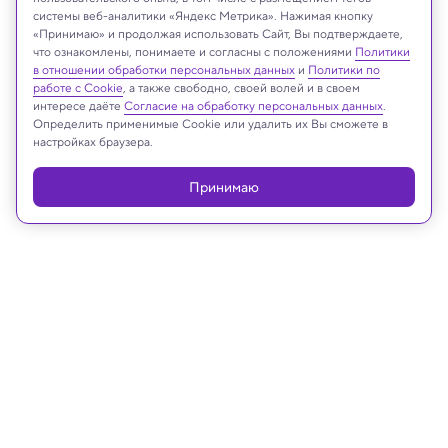
системы веб-аналитики «Яндекс Метрика». Нажимая кнопку
Abdullah Dogan/AA
«Принимаю» и продолжая использовать Сайт, Вы подтверждаете,
что ознакомлены, понимаете и согласны с положениями
Политики
в отношении обработки персональных данных
и
Политики по
работе с Cookie
, а также свободно, своей волей и в своем
интересе даёте
Согласие на обработку персональных данных
.
Реклама
Определить применимые Cookie или удалить их Вы сможете в
настройках браузера.
Принимаю
16.09.2025, 18:52
Космос
13 000 лет назад у поверхности
Земли взорвалась комета — новые