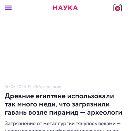
30.08.2024, 15:43
Археология
Древние египтяне использовали
так много меди, что загрязнили
гавань возле пирамид — археологи
Загрязнение от металлургии тянулось веками —
новое исследование обнажает неизвестные до