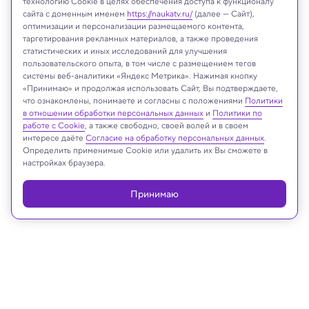
технологию Cookie в целях обеспечения доступа к функционалу
сайта с доменным именем
https://naukatv.ru/
(далее — Сайт),
оптимизации и персонализации размещаемого контента,
таргетирования рекламных материалов, а также проведения
статистических и иных исследований для улучшения
пользовательского опыта, в том числе с размещением тегов
Aldo Benites-Palomino et al./Journal of Vertebrate Paleontology, 2024
системы веб-аналитики «Яндекс Метрика». Нажимая кнопку
«Принимаю» и продолжая использовать Сайт, Вы подтверждаете,
что ознакомлены, понимаете и согласны с положениями
Политики
в отношении обработки персональных данных
и
Политики по
Реклама
работе с Cookie
, а также свободно, своей волей и в своем
интересе даёте
Согласие на обработку персональных данных
.
Определить применимые Cookie или удалить их Вы сможете в
настройках браузера.
Принимаю