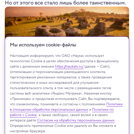
Но от этого все стало лишь более таинственным.
Мы используем сookie-файлы
Настоящим информируем, что ОАО «Наука» использует
технологию Cookie в целях обеспечения доступа к функционалу
сайта с доменным именем
https://naukatv.ru/
(далее — Сайт),
оптимизации и персонализации размещаемого контента,
таргетирования рекламных материалов, а также проведения
статистических и иных исследований для улучшения
пользовательского опыта, в том числе с размещением тегов
системы веб-аналитики «Яндекс Метрика». Нажимая кнопку
На сайте могут быть использованы материалы
«Принимаю» и продолжая использовать Сайт, Вы подтверждаете,
что ознакомлены, понимаете и согласны с положениями
Политики
интернет-ресурсов Facebook и Instagram,
в отношении обработки персональных данных
и
Политики по
владельцем которых является компания Meta
работе с Cookie
, а также свободно, своей волей и в своем
Platforms Inc., запрещённая на территории
интересе даёте
Согласие на обработку персональных данных
.
Российской Федерации
Определить применимые Cookie или удалить их Вы сможете в
настройках браузера.