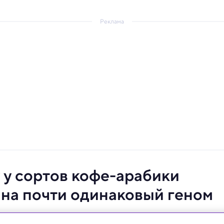
Реклама
 у сортов кофе-арабики
 на почти одинаковый геном
ерево может исчезнуть. Раскрытие тайн его генетики