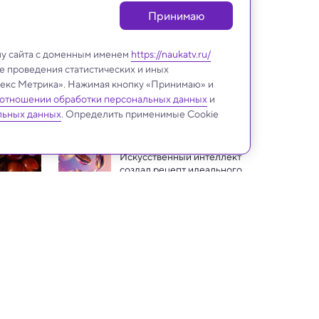
Принимаю
лу сайта с доменным именем
https://naukatv.ru/
е проведения статистических и иных
ндекс Метрика». Нажимая кнопку «Принимаю» и
 отношении обработки персональных данных
и
Наука о еде
льных данных
. Определить применимые Cookie
Искусственный интеллект 
создал рецепт идеального 
кофе 
Назван запах, помогающий 
сделать больше повторений 
в тренировках
В России вывели полезную 
фиолетовую пшеницу для 
круп и макарон
Кимчи тренирует иммунитет 
так же, как природные 
инфекции: показало 
Кардиологи назвали самые 
исследование
полезные для сердца ягоды 
и фрукты