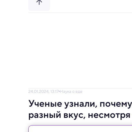
24.01.2024, 13:17
Наука о еде
Ученые узнали, почему
разный вкус, несмотря
Из-за глобального потепления кофейное д