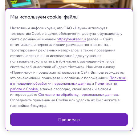
Мы используем сookie-файлы
Настоящим информируем, что ОАО «Наука» использует
технологию Cookie в целях обеспечения доступа к функционалу
сайта с доменным именем
https://naukatv.ru/
(далее — Сайт),
оптимизации и персонализации размещаемого контента,
таргетирования рекламных материалов, а также проведения
статистических и иных исследований для улучшения
пользовательского опыта, в том числе с размещением тегов
системы веб-аналитики «Яндекс Метрика». Нажимая кнопку
Recraft.Ai
«Принимаю» и продолжая использовать Сайт, Вы подтверждаете,
что ознакомлены, понимаете и согласны с положениями
Политики
в отношении обработки персональных данных
и
Политики по
работе с Cookie
, а также свободно, своей волей и в своем
интересе даёте
Согласие на обработку персональных данных
.
Реклама
Определить применимые Cookie или удалить их Вы сможете в
настройках браузера.
Принимаю